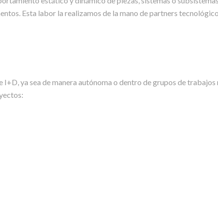
tamiento estático y dinámico de piezas, sistemas o subsistemas, a
mentos. Esta labor la realizamos de la mano de partners tecnológi
 I+D, ya sea de manera autónoma o dentro de grupos de trabajos 
yectos: