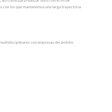
sí como para realizar tests con el fin de
cos con los que mantenemos una larga trayectoria
multidisciplinares con empresas del ámbito