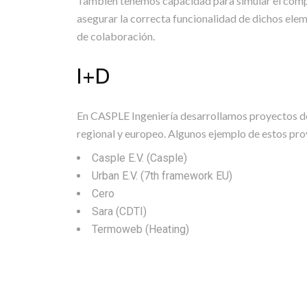
También tenemos capacidad para simular el compor
asegurar la correcta funcionalidad de dichos ele
de colaboración.
I+D
En CASPLE Ingeniería desarrollamos proyectos de
regional y europeo. Algunos ejemplo de estos pro
Casple E.V. (Casple)
Urban E.V. (7th framework EU)
Cero
Sara (CDTI)
Termoweb (Heating)