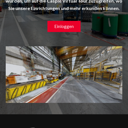
wurden, um auf die Casple Virtual Tour zuzugreifen, wo
Sie unsere Einrichtungen und mehr erkunden können.
To my mind, a lot of students can’t write good content
for their college. I definitely have trouble with that, so I
Einloggen
write my essay
using this educational resource for
students. I like that I can get excellent texts online
without any effort.